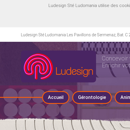
Ludesign Sté Ludomania utilise des cookies
Ludesign Sté Ludomania Les Pavillons de Sermenaz, Bat. C 2
Concevoir 
Enrichir vo
Accueil
Gérontologie
Ani