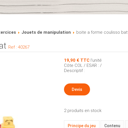
xercices
Jouets de manipulation
boite a forme coulisso bat
at
Ref :
40267
19,90 €
l'unité
Côte COL / ESAR : /
Descriptif :
Devis
2 produits en stock
Principe du jeu
Contenu