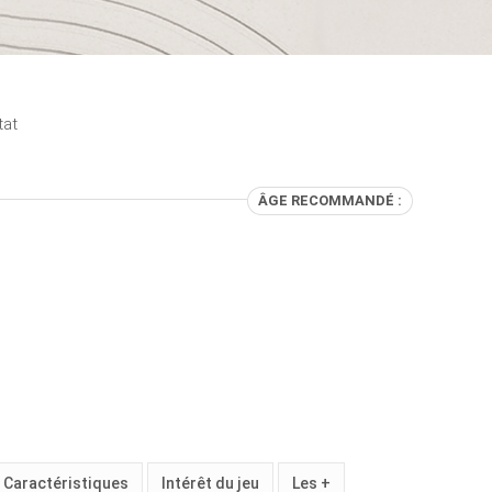
tat
ÂGE RECOMMANDÉ :
Caractéristiques
Intérêt du jeu
Les +