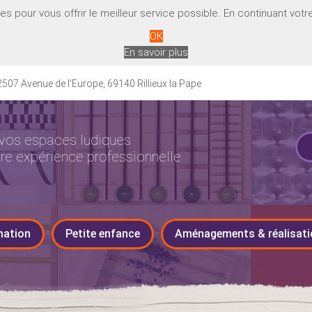
 pour vous offrir le meilleur service possible. En continuant votre 
OK
En savoir plus
507 Avenue de l'Europe, 69140 Rillieux la Pape
vos espaces ludiques
tre expérience professionnelle
mation
Petite enfance
Aménagements & réalisati