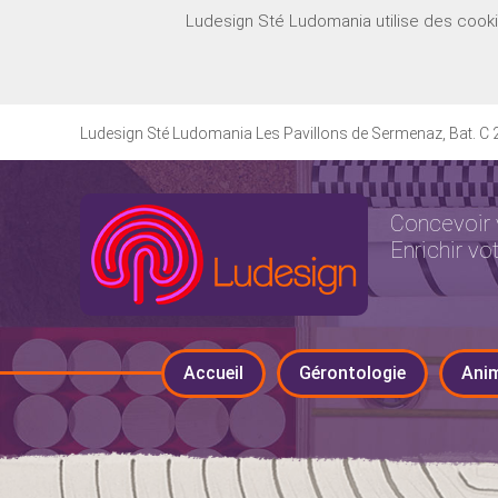
Ludesign Sté Ludomania utilise des cookies
Ludesign Sté Ludomania Les Pavillons de Sermenaz, Bat. C 2
Concevoir 
Enrichir vo
Accueil
Gérontologie
Ani