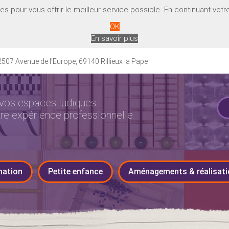
 pour vous offrir le meilleur service possible. En continuant votre 
OK
En savoir plus
507 Avenue de l'Europe, 69140 Rillieux la Pape
vos espaces ludiques
tre expérience professionnelle
mation
Petite enfance
Aménagements & réalisati